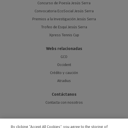
Concurso de Poesía Jesús Serra
Convocatoria EcoSocial Jesús Serra
Premios a la Investigación Jesús Serra
Trofeo de Esquí Jesús Serra
Xpress Tennis Cup
Webs relacionadas
GCO
Occident
Crédito y caución
Atradius
Contáctanos
Contacta con nosotros
By clicking “Accept All Cookies”, you agree to the storing of